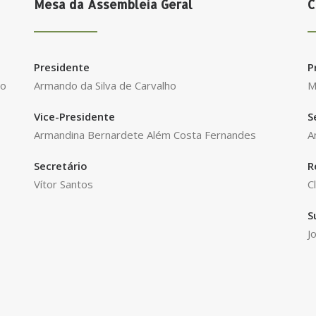
Mesa da Assembleia Geral
C
Presidente
P
ro
Armando da Silva de Carvalho
M
Vice-Presidente
S
Armandina Bernardete Além Costa Fernandes
A
Secretário
R
Vítor Santos
C
S
J