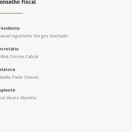
onselho Fiscal
residente
anuel Agostinho Borges Machado
ecretário
níbal Correia Cabral
elatora
láudia Paulo Chaves
uplente
osé Álvaro Marinho