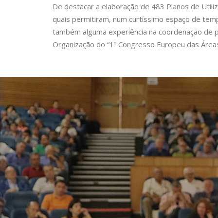
De destacar a elaboração de 483 Planos de Util
quais permitiram, num curtíssimo espaço de temp
também alguma experiência na coordenação de pr
Organização do “1º Congresso Europeu das Áreas