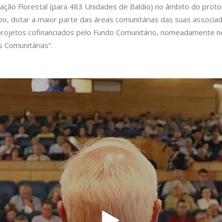
ização Florestal (para 483 Unidades de Baldio) no âmbito do pr
o, dotar a maior parte das áreas comunitárias das suas associa
ojetos cofinanciados pelo Fundo Comunitário, nomeadamente no
 Comunitárias”.