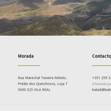
Morada
Contact
Rua Marechal Teixeira Rebelo,
+351 259 3
Prédio dos Quinchosos, Loja T
(Chamada par
5000-525 VILA REAL
baladi@bald