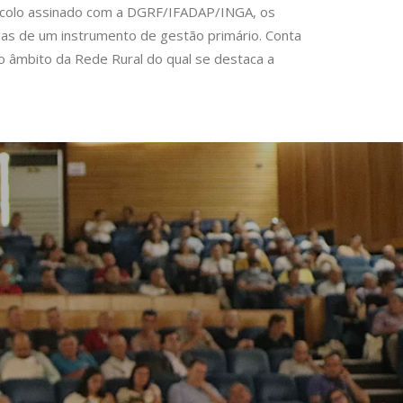
otocolo assinado com a DGRF/IFADAP/INGA, os
das de um instrumento de gestão primário. Conta
 âmbito da Rede Rural do qual se destaca a