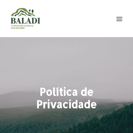
A BALADI
INICIATIVAS
PROJETOS
NOTÍCIAS
Política de
DOCUMENTAÇÃO
Privacidade
CONTACTOS
NEWSLETTER
P