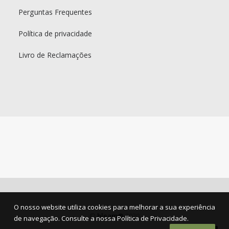
Perguntas Frequentes
Política de privacidade
Livro de Reclamações
O nosso website utiliza cookies para melhorar a sua experiência
©
bleam®
2020
de navegação. Consulte a nossa Política de Privacidade.