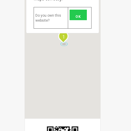
Do you own this
OK
website?
1