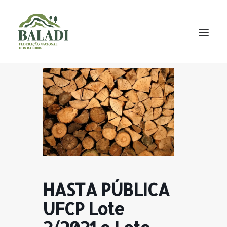
A BALADI
INICIATIVAS
PROJETOS
NOTÍCIAS
DOCUMENTAÇÃO
CONTACTOS
HASTA PÚBLICA
NEWSLETTER
UFCP Lote
P