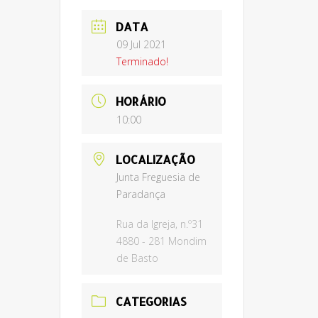
DATA
09 Jul 2021
Terminado!
HORÁRIO
10:00
LOCALIZAÇÃO
Junta Freguesia de
Paradança
Rua da Igreja, n.º31
4880 - 281 Mondim
de Basto
CATEGORIAS