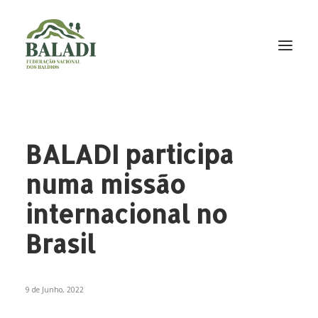
A BALADI
INICIATIVAS
BALADI participa
PROJETOS
numa missão
NOTÍCIAS
internacional no
DOCUMENTAÇÃO
Brasil
CONTACTOS
NEWSLETTER
9 de Junho, 2022
P