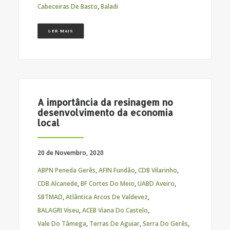
Cabeceiras De Basto
,
Baladi
LER MAIS
A importância da resinagem no
desenvolvimento da economia
local
20 de Novembro, 2020
ABPN Peneda Gerês
,
AFIN Fundão
,
CDB Vilarinho
,
CDB Alcanede
,
BF Cortes Do Meio
,
UABD Aveiro
,
SBTMAD
,
Atlântica Arcos De Valdevez
,
BALAGRI Viseu
,
ACEB Viana Do Castelo
,
Vale Do Tâmega
,
Terras De Aguiar
,
Serra Do Gerês
,