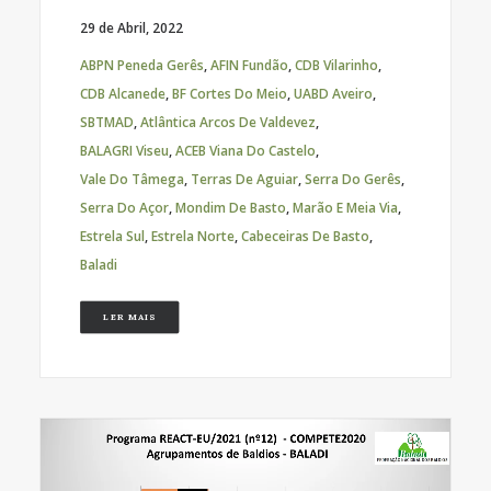
29 de Abril, 2022
ABPN Peneda Gerês
,
AFIN Fundão
,
CDB Vilarinho
,
CDB Alcanede
,
BF Cortes Do Meio
,
UABD Aveiro
,
SBTMAD
,
Atlântica Arcos De Valdevez
,
BALAGRI Viseu
,
ACEB Viana Do Castelo
,
Vale Do Tâmega
,
Terras De Aguiar
,
Serra Do Gerês
,
Serra Do Açor
,
Mondim De Basto
,
Marão E Meia Via
,
Estrela Sul
,
Estrela Norte
,
Cabeceiras De Basto
,
Baladi
LER MAIS