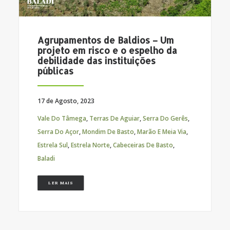
Agrupamentos de Baldios – Um
projeto em risco e o espelho da
debilidade das instituições
públicas
17 de Agosto, 2023
Vale Do Tâmega
,
Terras De Aguiar
,
Serra Do Gerês
,
Serra Do Açor
,
Mondim De Basto
,
Marão E Meia Via
,
Estrela Sul
,
Estrela Norte
,
Cabeceiras De Basto
,
Baladi
LER MAIS